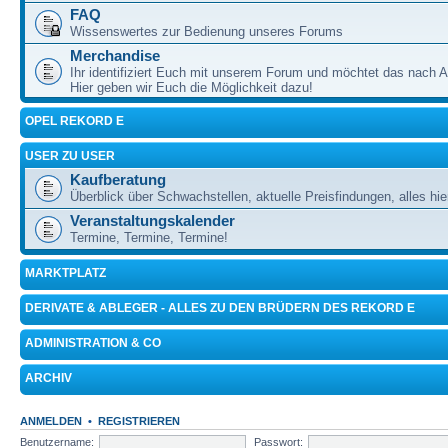
FAQ
Wissenswertes zur Bedienung unseres Forums
Merchandise
Ihr identifiziert Euch mit unserem Forum und möchtet das nach 
Hier geben wir Euch die Möglichkeit dazu!
OPEL REKORD E
USER ZU USER
Kaufberatung
Überblick über Schwachstellen, aktuelle Preisfindungen, alles hie
Veranstaltungskalender
Termine, Termine, Termine!
MARKTPLATZ
DERIVATE & ABLEGER - ALLES ZU DEN BRÜDERN DES REKORD E
ADMINISTRATION & CO
ARCHIV
ANMELDEN
•
REGISTRIEREN
Benutzername:
Passwort: