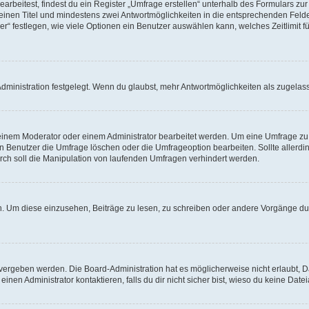
beitest, findest du ein Register „Umfrage erstellen“ unterhalb des Formulars zur 
t einen Titel und mindestens zwei Antwortmöglichkeiten in die entsprechenden Felde
r“ festlegen, wie viele Optionen ein Benutzer auswählen kann, welches Zeitlimit fü
ministration festgelegt. Wenn du glaubst, mehr Antwortmöglichkeiten als zugelasse
inem Moderator oder einem Administrator bearbeitet werden. Um eine Umfrage zu b
enutzer die Umfrage löschen oder die Umfrageoption bearbeiten. Sollte allerdi
ch soll die Manipulation von laufenden Umfragen verhindert werden.
 Um diese einzusehen, Beiträge zu lesen, zu schreiben oder andere Vorgänge du
vergeben werden. Die Board-Administration hat es möglicherweise nicht erlaubt, 
nen Administrator kontaktieren, falls du dir nicht sicher bist, wieso du keine Dat