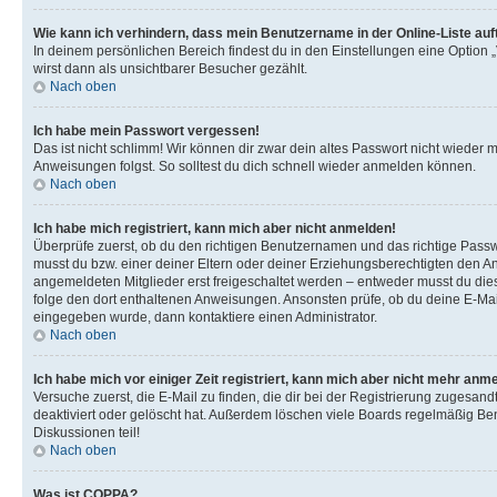
Wie kann ich verhindern, dass mein Benutzername in der Online-Liste auf
In deinem persönlichen Bereich findest du in den Einstellungen eine Option
wirst dann als unsichtbarer Besucher gezählt.
Nach oben
Ich habe mein Passwort vergessen!
Das ist nicht schlimm! Wir können dir zwar dein altes Passwort nicht wieder 
Anweisungen folgst. So solltest du dich schnell wieder anmelden können.
Nach oben
Ich habe mich registriert, kann mich aber nicht anmelden!
Überprüfe zuerst, ob du den richtigen Benutzernamen und das richtige Pas
musst du bzw. einer deiner Eltern oder deiner Erziehungsberechtigten den Anw
angemeldeten Mitglieder erst freigeschaltet werden – entweder musst du dies se
folge den dort enthaltenen Anweisungen. Ansonsten prüfe, ob du deine E-Mail
eingegeben wurde, dann kontaktiere einen Administrator.
Nach oben
Ich habe mich vor einiger Zeit registriert, kann mich aber nicht mehr anm
Versuche zuerst, die E-Mail zu finden, die dir bei der Registrierung zuges
deaktiviert oder gelöscht hat. Außerdem löschen viele Boards regelmäßig Ben
Diskussionen teil!
Nach oben
Was ist COPPA?