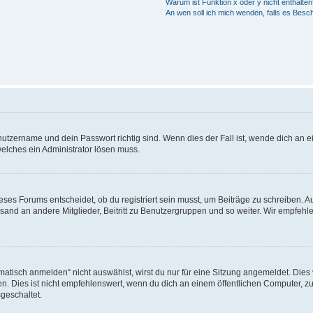
Warum ist Funktion x oder y nicht enthalten
An wen soll ich mich wenden, falls es Besc
utzername und dein Passwort richtig sind. Wenn dies der Fall ist, wende dich an ei
welches ein Administrator lösen muss.
es Forums entscheidet, ob du registriert sein musst, um Beiträge zu schreiben. Auf j
sand an andere Mitglieder, Beitritt zu Benutzergruppen und so weiter. Wir empfehlen 
isch anmelden“ nicht auswählst, wirst du nur für eine Sitzung angemeldet. Dies 
Dies ist nicht empfehlenswert, wenn du dich an einem öffentlichen Computer, zum 
geschaltet.