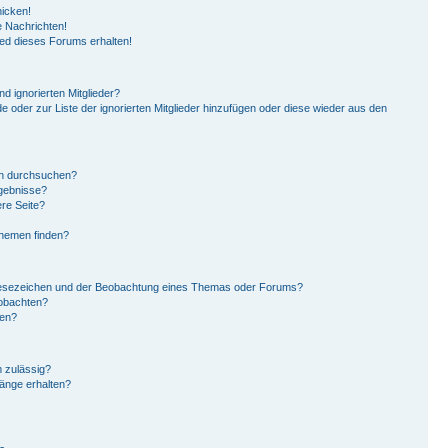
hicken!
 Nachrichten!
ied dieses Forums erhalten!
d ignorierten Mitglieder?
de oder zur Liste der ignorierten Mitglieder hinzufügen oder diese wieder aus den
en durchsuchen?
rgebnisse?
re Seite?
Themen finden?
Lesezeichen und der Beobachtung eines Themas oder Forums?
eobachten?
gen?
 zulässig?
hänge erhalten?