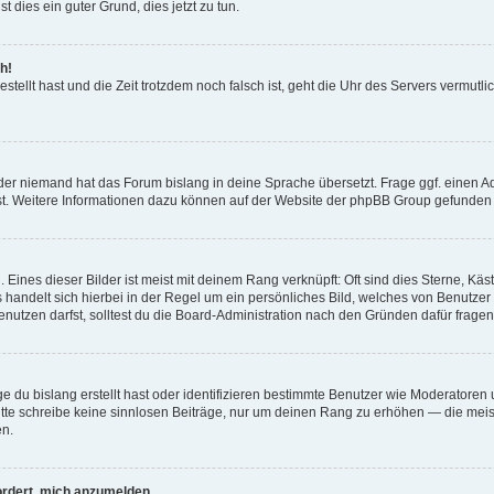
t dies ein guter Grund, dies jetzt zu tun.
h!
estellt hast und die Zeit trotzdem noch falsch ist, geht die Uhr des Servers vermutl
der niemand hat das Forum bislang in deine Sprache übersetzt. Frage ggf. einen Adm
est. Weitere Informationen dazu können auf der Website der phpBB Group gefunden
Eines dieser Bilder ist meist mit deinem Rang verknüpft: Oft sind dies Sterne, Kä
s handelt sich hierbei in der Regel um ein persönliches Bild, welches von Benutzer
utzen darfst, solltest du die Board-Administration nach den Gründen dafür fragen
e du bislang erstellt hast oder identifizieren bestimmte Benutzer wie Moderatore
 Bitte schreibe keine sinnlosen Beiträge, nur um deinen Rang zu erhöhen — die mei
en.
ordert, mich anzumelden.