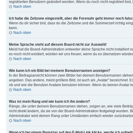
registrierten Benutzern geändert werden. Wenn du noch nicht registriert bist, is
Nach oben
Ich habe die Zeitzone eingestellt, aber die Forenuhr geht immer noch falsc
Wenn du dir sicher bist, dass du die Zeitzone und die Sommerzeit richtig eing
kann.
Nach oben
Meine Sprache steht auf diesem Board nicht zur Auswahl!
Meist hat die Board-Administration entweder deine Sprache nicht installiert o
es noch nicht existiert, würden wir uns freuen, wenn du es übersetzen würd
Nach oben
Wie kann ich ein Bild bei meinem Benutzernamen anzeigen?
In der Beitragsansicht können zwei Bilder bei deinem Benutzernamen stehen. 
angeben. Das andere, meist größere Bild, ist auch als „Avatar“ bezeichnet. E
ob und wie die Benutzer Avatare benutzen können. Wenn du keinen Avatar ben
Nach oben
Was ist mein Rang und wie kann ich ihn ändern?
Ränge, die unter deinem Benutzernamen stehen, zeigen an, wie viele Beiträg
nicht direkt ändern, da sie von der Board-Administration festgelegt wurden.
Administrator wird deinen Rang unter Umständen einfach wieder zurücksetz
Nach oben
Wenn ich bei einem Benutzer auf den E-Mail-Link klicke, werde ich aufgef