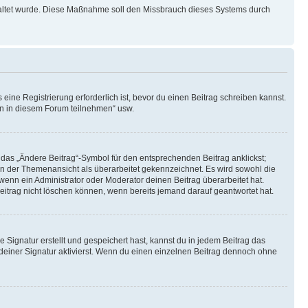
schaltet wurde. Diese Maßnahme soll den Missbrauch dieses Systems durch
ine Registrierung erforderlich ist, bevor du einen Beitrag schreiben kannst.
en in diesem Forum teilnehmen“ usw.
 das „Ändere Beitrag“-Symbol für den entsprechenden Beitrag anklickst;
g in der Themenansicht als überarbeitet gekennzeichnet. Es wird sowohl die
wenn ein Administrator oder Moderator deinen Beitrag überarbeitet hat.
 Beitrag nicht löschen können, wenn bereits jemand darauf geantwortet hat.
Signatur erstellt und gespeichert hast, kannst du in jedem Beitrag das
einer Signatur aktivierst. Wenn du einen einzelnen Beitrag dennoch ohne