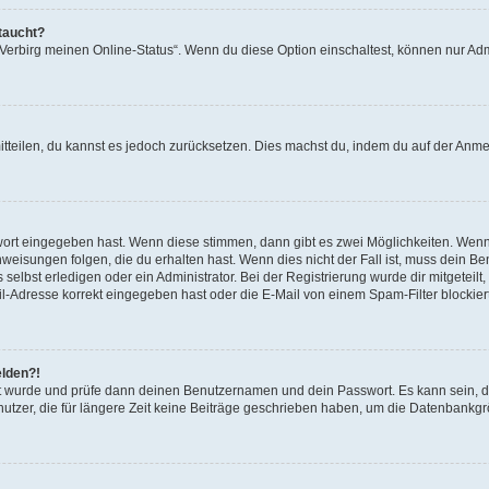
taucht?
 „Verbirg meinen Online-Status“. Wenn du diese Option einschaltest, können nur Ad
mitteilen, du kannst es jedoch zurücksetzen. Dies machst du, indem du auf der Anm
swort eingegeben hast. Wenn diese stimmen, dann gibt es zwei Möglichkeiten. Wen
eisungen folgen, die du erhalten hast. Wenn dies nicht der Fall ist, muss dein Ben
lbst erledigen oder ein Administrator. Bei der Registrierung wurde dir mitgeteilt, 
-Adresse korrekt eingegeben hast oder die E-Mail von einem Spam-Filter blockiert
elden?!
andt wurde und prüfe dann deinen Benutzernamen und dein Passwort. Es kann sein,
utzer, die für längere Zeit keine Beiträge geschrieben haben, um die Datenbankgrö