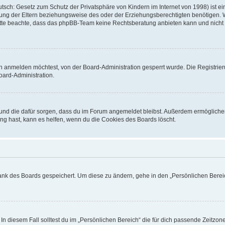
sch: Gesetz zum Schutz der Privatsphäre von Kindern im Internet von 1998) ist ei
ng der Eltern beziehungsweise des oder der Erziehungsberechtigten benötigen. Wenn
. Bitte beachte, dass das phpBB-Team keine Rechtsberatung anbieten kann und nicht d
h anmelden möchtest, von der Board-Administration gesperrt wurde. Die Registrie
ard-Administration.
t und die dafür sorgen, dass du im Forum angemeldet bleibst. Außerdem ermögliche
ng hast, kann es helfen, wenn du die Cookies des Boards löscht.
bank des Boards gespeichert. Um diese zu ändern, gehe in den „Persönlichen Bereic
In diesem Fall solltest du im „Persönlichen Bereich“ die für dich passende Zeitzone 