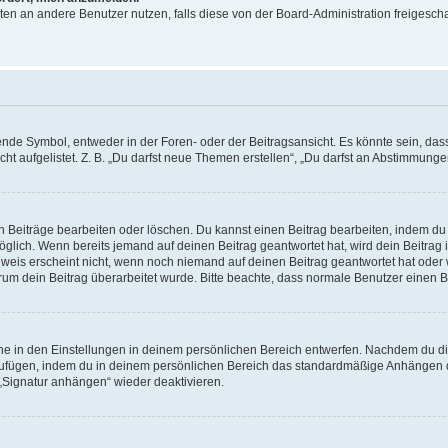
ichten an andere Benutzer nutzen, falls diese von der Board-Administration freige
e Symbol, entweder in der Foren- oder der Beitragsansicht. Es könnte sein, dass e
ht aufgelistet. Z. B. „Du darfst neue Themen erstellen“, „Du darfst an Abstimmung
n Beiträge bearbeiten oder löschen. Du kannst einen Beitrag bearbeiten, indem du
möglich. Wenn bereits jemand auf deinen Beitrag geantwortet hat, wird dein Beitra
nweis erscheint nicht, wenn noch niemand auf deinen Beitrag geantwortet hat oder 
 warum dein Beitrag überarbeitet wurde. Bitte beachte, dass normale Benutzer einen
e in den Einstellungen in deinem persönlichen Bereich entwerfen. Nachdem du die 
zufügen, indem du in deinem persönlichen Bereich das standardmäßige Anhängen d
 „Signatur anhängen“ wieder deaktivieren.