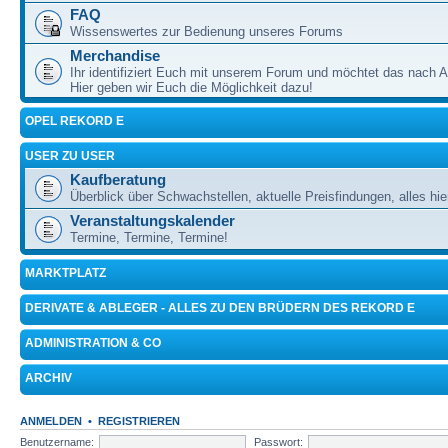
FAQ
Wissenswertes zur Bedienung unseres Forums
Merchandise
Ihr identifiziert Euch mit unserem Forum und möchtet das nach 
Hier geben wir Euch die Möglichkeit dazu!
OPEL REKORD E
USER ZU USER
Kaufberatung
Überblick über Schwachstellen, aktuelle Preisfindungen, alles hie
Veranstaltungskalender
Termine, Termine, Termine!
MARKTPLATZ
DERIVATE & ABLEGER - ALLES ZU DEN BRÜDERN DES REKORD E
ADMINISTRATION & CO
ARCHIV
ANMELDEN
•
REGISTRIEREN
Benutzername:
Passwort: