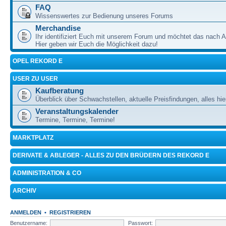
FAQ
Wissenswertes zur Bedienung unseres Forums
Merchandise
Ihr identifiziert Euch mit unserem Forum und möchtet das nach 
Hier geben wir Euch die Möglichkeit dazu!
OPEL REKORD E
USER ZU USER
Kaufberatung
Überblick über Schwachstellen, aktuelle Preisfindungen, alles hie
Veranstaltungskalender
Termine, Termine, Termine!
MARKTPLATZ
DERIVATE & ABLEGER - ALLES ZU DEN BRÜDERN DES REKORD E
ADMINISTRATION & CO
ARCHIV
ANMELDEN
•
REGISTRIEREN
Benutzername:
Passwort: