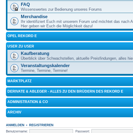
FAQ
Wissenswertes zur Bedienung unseres Forums
Merchandise
Ihr identifiziert Euch mit unserem Forum und möchtet das nach 
Hier geben wir Euch die Möglichkeit dazu!
OPEL REKORD E
USER ZU USER
Kaufberatung
Überblick über Schwachstellen, aktuelle Preisfindungen, alles hie
Veranstaltungskalender
Termine, Termine, Termine!
MARKTPLATZ
DERIVATE & ABLEGER - ALLES ZU DEN BRÜDERN DES REKORD E
ADMINISTRATION & CO
ARCHIV
ANMELDEN
•
REGISTRIEREN
Benutzername:
Passwort: