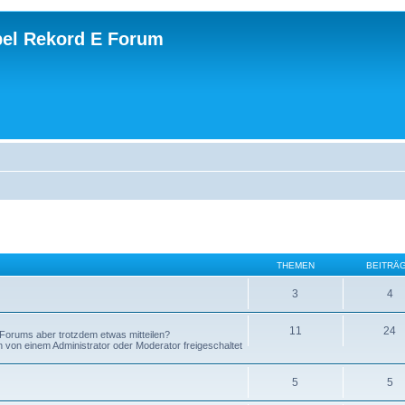
el Rekord E Forum
THEMEN
BEITRÄ
3
4
11
24
Forums aber trotzdem etwas mitteilen?
on einem Administrator oder Moderator freigeschaltet
5
5