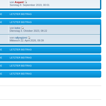
von
Asgard
Sonntag 8. September 2019, 00:01
GE
LETZTER BEITRAG
GE
LETZTER BEITRAG
von
keke
Dienstag 3. Oktober 2023, 08:22
von
rallyegünni
Mittwoch 22. April 2026, 09:39
GE
LETZTER BEITRAG
GE
LETZTER BEITRAG
GE
LETZTER BEITRAG
GE
LETZTER BEITRAG