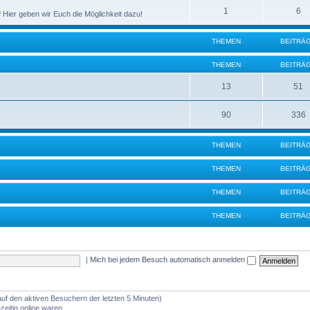
1
6
 Hier geben wir Euch die Möglichkeit dazu!
THEMEN
BEITRÄ
THEMEN
BEITRÄ
13
51
90
336
THEMEN
BEITRÄ
THEMEN
BEITRÄ
THEMEN
BEITRÄ
THEMEN
BEITRÄ
|
Mich bei jedem Besuch automatisch anmelden
auf den aktiven Besuchern der letzten 5 Minuten)
eitig online waren.