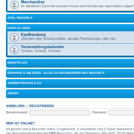
Merchandise
Ihr identifiziert Euch mit unserem Forum und möchtet das nach Außen zeigen?
OPEL REKORD E
USER ZU USER
Kaufberatung
Überblick über Schwachstellen, aktuelle Preisfindungen, alles hier.
Veranstaltungskalender
Termine, Termine, Termine!
MARKTPLATZ
DERIVATE & ABLEGER - ALLES ZU DEN BRÜDERN DES REKORD E
ADMINISTRATION & CO
ARCHIV
ANMELDEN
•
REGISTRIEREN
Benutzername:
Passwort:
WER IST ONLINE?
Insgesamt sind
2
Besucher online: 0 registrierte, 0 unsichtbare und 2 Gäste (basierend 
Der Besucherrekord liegt bei
2263
Besuchern, die am Dienstag 5. Mai 2026, 00:39 gleichz