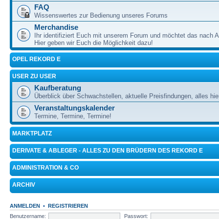
FAQ
Wissenswertes zur Bedienung unseres Forums
Merchandise
Ihr identifiziert Euch mit unserem Forum und möchtet das nach 
Hier geben wir Euch die Möglichkeit dazu!
OPEL REKORD E
USER ZU USER
Kaufberatung
Überblick über Schwachstellen, aktuelle Preisfindungen, alles hie
Veranstaltungskalender
Termine, Termine, Termine!
MARKTPLATZ
DERIVATE & ABLEGER - ALLES ZU DEN BRÜDERN DES REKORD E
ADMINISTRATION & CO
ARCHIV
ANMELDEN
•
REGISTRIEREN
Benutzername:
Passwort: