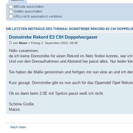
BBCode ausschalten
Smilies ausschalten
URLs nicht automatisch verlinken
DIE LETZTEN BEITRÄGE DES THEMAS: DOMSTREBE REKORD E2 CIH DOPPEL
Domstrebe Rekord E2 CIH Doppelvergaser
von
Matze
» Freitag 2. September 2022, 08:46
Hallo zusammen,
da ich keine Domstrebe für einen Rekord im Netz finden konnte, war i
Und von den Domaufnahmen und Abstand her passt alles. Nur leider kl
Sie haben die Maße genommen und fertigen mir nun eine an und ich den
Kurz gesagt: Domstrebe gibt es nun auch für das Opamobil Opel Rekor
Ob es dann beim 2.0E mit Spritze passt weiß ich nicht.
Schöne Grüße
Matze
Nach oben