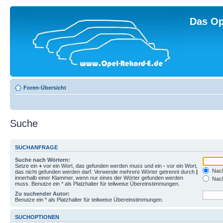
Das Op
Foren-Übersicht
Suche
SUCHANFRAGE
Suche nach Wörtern:
Setze ein
+
vor ein Wort, das gefunden werden muss und ein
-
vor ein Wort,
Nach
das nicht gefunden werden darf. Verwende mehrere Wörter getrennt durch
|
innerhalb einer Klammer, wenn nur eines der Wörter gefunden werden
Nach
muss. Benutze ein * als Platzhalter für teilweise Übereinstimmungen.
Zu suchender Autor:
Benutze ein * als Platzhalter für teilweise Übereinstimmungen.
SUCHOPTIONEN