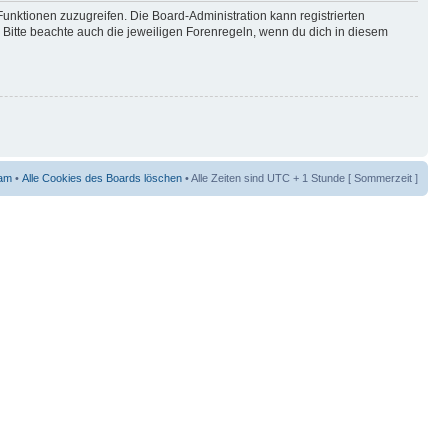
Funktionen zuzugreifen. Die Board-Administration kann registrierten
Bitte beachte auch die jeweiligen Forenregeln, wenn du dich in diesem
am
•
Alle Cookies des Boards löschen
• Alle Zeiten sind UTC + 1 Stunde [ Sommerzeit ]