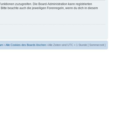
Funktionen zuzugreifen. Die Board-Administration kann registrierten
Bitte beachte auch die jeweiligen Forenregeln, wenn du dich in diesem
am
•
Alle Cookies des Boards löschen
• Alle Zeiten sind UTC + 1 Stunde [ Sommerzeit ]