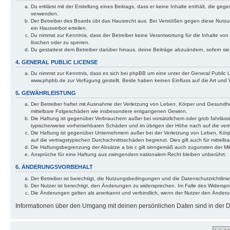
Du erklärst mit der Erstellung eines Beitrags, dass er keine Inhalte enthält, die g
verwenden.
Der Betreiber des Boards übt das Hausrecht aus. Bei Verstößen gegen diese Nutzu
ein Hausverbot erteilen.
Du nimmst zur Kenntnis, dass der Betreiber keine Verantwortung für die Inhalte von 
löschen oder zu sperren.
Du gestattest dem Betreiber darüber hinaus, deine Beiträge abzuändern, sofern si
4. GENERAL PUBLIC LICENSE
Du nimmst zur Kenntnis, dass es sich bei phpBB um eine unter der General Public
www.phpbb.de zur Verfügung gestellt. Beide haben keinen Einfluss auf die Art und
5. GEWÄHRLEISTUNG
Der Betreiber haftet mit Ausnahme der Verletzung von Leben, Körper und Gesundheit u
mittelbare Folgeschäden wie insbesondere entgangenen Gewinn.
Die Haftung ist gegenüber Verbrauchern außer bei vorsätzlichem oder grob fahrläss
typischerweise vorhersehbaren Schäden und im übrigen der Höhe nach auf die vert
Die Haftung ist gegenüber Unternehmern außer bei der Verletzung von Leben, Körp
auf die vertragstypischen Durchschnittsschäden begrenzt. Dies gilt auch für mitt
Die Haftungsbegrenzung der Absätze a bis c gilt sinngemäß auch zugunsten der Mita
Ansprüche für eine Haftung aus zwingendem nationalem Recht bleiben unberührt.
6. ÄNDERUNGSVORBEHALT
Der Betreiber ist berechtigt, die Nutzungsbedingungen und die Datenschutzrichtlinie
Der Nutzer ist berechtigt, den Änderungen zu widersprechen. Im Falle des Widerspr
Die Änderungen gelten als anerkannt und verbindlich, wenn der Nutzer den Änder
Informationen über den Umgang mit deinen persönlichen Daten sind in der Da