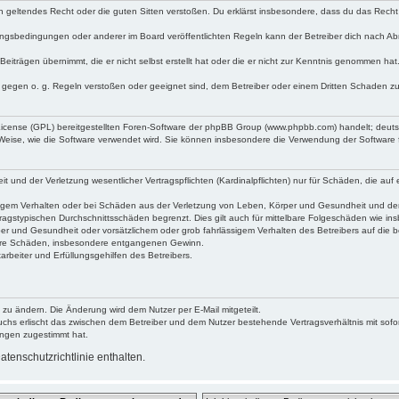
egen geltendes Recht oder die guten Sitten verstoßen. Du erklärst insbesondere, dass du das Recht
ngsbedingungen oder anderer im Board veröffentlichten Regeln kann der Betreiber dich nach A
Beiträgen übernimmt, die er nicht selbst erstellt hat oder die er nicht zur Kenntnis genommen ha
e gegen o. g. Regeln verstoßen oder geeignet sind, dem Betreiber oder einem Dritten Schaden z
 License (GPL) bereitgestellten Foren-Software der phpBB Group (www.phpbb.com) handelt; deu
 Weise, wie die Software verwendet wird. Sie können insbesondere die Verwendung der Software 
nd der Verletzung wesentlicher Vertragspflichten (Kardinalpflichten) nur für Schäden, die auf ei
igem Verhalten oder bei Schäden aus der Verletzung von Leben, Körper und Gesundheit und der Ver
ragstypischen Durchschnittsschäden begrenzt. Dies gilt auch für mittelbare Folgeschäden wie 
er und Gesundheit oder vorsätzlichem oder grob fahrlässigem Verhalten des Betreibers auf die 
elbare Schäden, insbesondere entgangenen Gewinn.
rbeiter und Erfüllungsgehilfen des Betreibers.
 zu ändern. Die Änderung wird dem Nutzer per E-Mail mitgeteilt.
uchs erlischt das zwischen dem Betreiber und dem Nutzer bestehende Vertragsverhältnis mit sofor
ungen zugestimmt hat.
tenschutzrichtlinie enthalten.