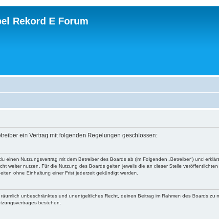
el Rekord E Forum
etreiber ein Vertrag mit folgenden Regelungen geschlossen:
 du einen Nutzungsvertrag mit dem Betreiber des Boards ab (im Folgenden „Betreiber“) und erkl
ht weiter nutzen. Für die Nutzung des Boards gelten jeweils die an dieser Stelle veröffentlichte
iten ohne Einhaltung einer Frist jederzeit gekündigt werden.
 und räumlich unbeschränktes und unentgeltliches Recht, deinen Beitrag im Rahmen des Boards zu 
utzungsvertrages bestehen.