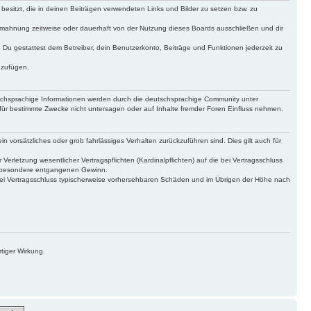
 besitzt, die in deinen Beiträgen verwendeten Links und Bilder zu setzen bzw. zu
bmahnung zeitweise oder dauerhaft von der Nutzung dieses Boards ausschließen und dir
t. Du gestattest dem Betreiber, dein Benutzerkonto, Beiträge und Funktionen jederzeit zu
uzufügen.
tschsprachige Informationen werden durch die deutschsprachige Community unter
für bestimmte Zwecke nicht untersagen oder auf Inhalte fremder Foren Einfluss nehmen.
n vorsätzliches oder grob fahrlässiges Verhalten zurückzuführen sind. Dies gilt auch für
letzung wesentlicher Vertragspflichten (Kardinalpflichten) auf die bei Vertragsschluss
insbesondere entgangenen Gewinn.
bei Vertragsschluss typischerweise vorhersehbaren Schäden und im Übrigen der Höhe nach
tiger Wirkung.