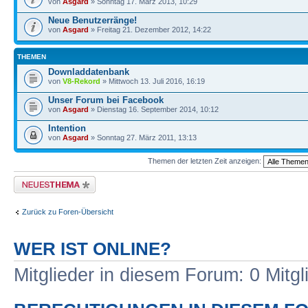
von
Asgard
» Sonntag 17. März 2013, 10:29
Neue Benutzerränge!
von
Asgard
» Freitag 21. Dezember 2012, 14:22
THEMEN
Downladdatenbank
von
V8-Rekord
» Mittwoch 13. Juli 2016, 16:19
Unser Forum bei Facebook
von
Asgard
» Dienstag 16. September 2014, 10:12
Intention
von
Asgard
» Sonntag 27. März 2011, 13:13
Themen der letzten Zeit anzeigen:
Neues Thema erstellen
Zurück zu Foren-Übersicht
WER IST ONLINE?
Mitglieder in diesem Forum: 0 Mitg