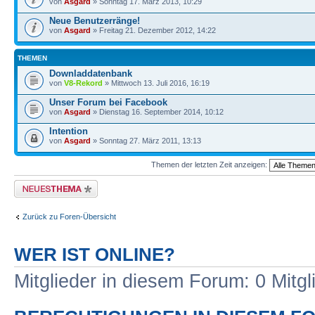
von
Asgard
» Sonntag 17. März 2013, 10:29
Neue Benutzerränge!
von
Asgard
» Freitag 21. Dezember 2012, 14:22
THEMEN
Downladdatenbank
von
V8-Rekord
» Mittwoch 13. Juli 2016, 16:19
Unser Forum bei Facebook
von
Asgard
» Dienstag 16. September 2014, 10:12
Intention
von
Asgard
» Sonntag 27. März 2011, 13:13
Themen der letzten Zeit anzeigen:
Neues Thema erstellen
Zurück zu Foren-Übersicht
WER IST ONLINE?
Mitglieder in diesem Forum: 0 Mitg