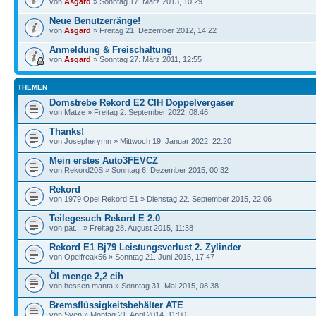
von
Asgard
» Sonntag 17. März 2013, 10:29
Neue Benutzerränge!
von
Asgard
» Freitag 21. Dezember 2012, 14:22
Anmeldung & Freischaltung
von
Asgard
» Sonntag 27. März 2011, 12:55
THEMEN
Domstrebe Rekord E2 CIH Doppelvergaser
von Matze » Freitag 2. September 2022, 08:46
Thanks!
von Josepherymn » Mittwoch 19. Januar 2022, 22:20
Mein erstes Auto3FEVCZ
von Rekord20S » Sonntag 6. Dezember 2015, 00:32
Rekord
von 1979 Opel Rekord E1 » Dienstag 22. September 2015, 22:06
Teilegesuch Rekord E 2.0
von pat... » Freitag 28. August 2015, 11:38
Rekord E1 Bj79 Leistungsverlust 2. Zylinder
von Opelfreak56 » Sonntag 21. Juni 2015, 17:47
Öl menge 2,2 cih
von hessen manta » Sonntag 31. Mai 2015, 08:38
Bremsflüssigkeitsbehälter ATE
von Sven » Montag 21. April 2014, 11:00