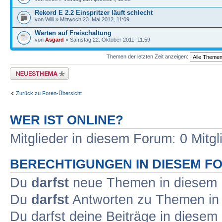
Rekord E 2.2 Einspritzer läuft schlecht
von Willi » Mittwoch 23. Mai 2012, 11:09
Warten auf Freischaltung
von
Asgard
» Samstag 22. Oktober 2011, 11:59
Themen der letzten Zeit anzeigen:
Neues Thema erstellen
Zurück zu Foren-Übersicht
WER IST ONLINE?
Mitglieder in diesem Forum: 0 Mitg
BERECHTIGUNGEN IN DIESEM F
Du
darfst
neue Themen in diesem F
Du
darfst
Antworten zu Themen in 
Du darfst deine Beiträge in diese