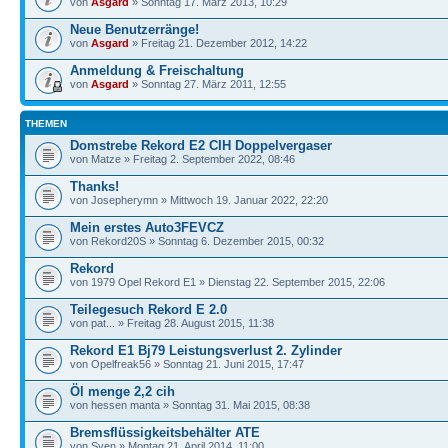
von
Asgard
» Sonntag 17. März 2013, 10:29
Neue Benutzerränge!
von
Asgard
» Freitag 21. Dezember 2012, 14:22
Anmeldung & Freischaltung
von
Asgard
» Sonntag 27. März 2011, 12:55
THEMEN
Domstrebe Rekord E2 CIH Doppelvergaser
von Matze » Freitag 2. September 2022, 08:46
Thanks!
von Josepherymn » Mittwoch 19. Januar 2022, 22:20
Mein erstes Auto3FEVCZ
von Rekord20S » Sonntag 6. Dezember 2015, 00:32
Rekord
von 1979 Opel Rekord E1 » Dienstag 22. September 2015, 22:06
Teilegesuch Rekord E 2.0
von pat... » Freitag 28. August 2015, 11:38
Rekord E1 Bj79 Leistungsverlust 2. Zylinder
von Opelfreak56 » Sonntag 21. Juni 2015, 17:47
Öl menge 2,2 cih
von hessen manta » Sonntag 31. Mai 2015, 08:38
Bremsflüssigkeitsbehälter ATE
von Sven » Montag 21. April 2014, 11:00