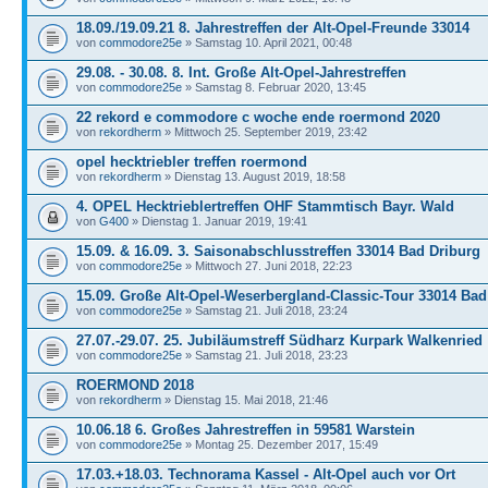
18.09./19.09.21 8. Jahrestreffen der Alt-Opel-Freunde 33014
von
commodore25e
» Samstag 10. April 2021, 00:48
29.08. - 30.08. 8. Int. Große Alt-Opel-Jahrestreffen
von
commodore25e
» Samstag 8. Februar 2020, 13:45
22 rekord e commodore c woche ende roermond 2020
von
rekordherm
» Mittwoch 25. September 2019, 23:42
opel hecktriebler treffen roermond
von
rekordherm
» Dienstag 13. August 2019, 18:58
4. OPEL Hecktrieblertreffen OHF Stammtisch Bayr. Wald
von
G400
» Dienstag 1. Januar 2019, 19:41
15.09. & 16.09. 3. Saisonabschlusstreffen 33014 Bad Driburg
von
commodore25e
» Mittwoch 27. Juni 2018, 22:23
15.09. Große Alt-Opel-Weserbergland-Classic-Tour 33014 Bad
von
commodore25e
» Samstag 21. Juli 2018, 23:24
27.07.-29.07. 25. Jubiläumstreff Südharz Kurpark Walkenried
von
commodore25e
» Samstag 21. Juli 2018, 23:23
ROERMOND 2018
von
rekordherm
» Dienstag 15. Mai 2018, 21:46
10.06.18 6. Großes Jahrestreffen in 59581 Warstein
von
commodore25e
» Montag 25. Dezember 2017, 15:49
17.03.+18.03. Technorama Kassel - Alt-Opel auch vor Ort