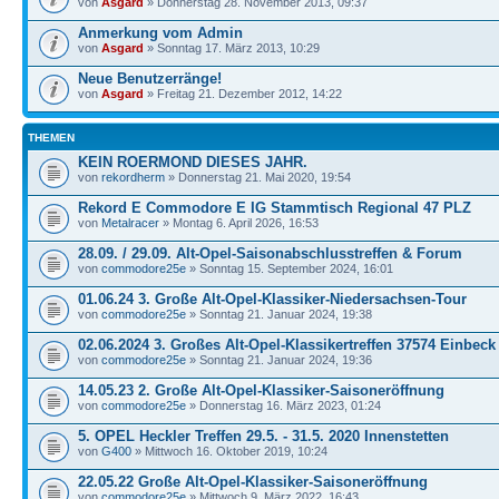
von
Asgard
» Donnerstag 28. November 2013, 09:37
Anmerkung vom Admin
von
Asgard
» Sonntag 17. März 2013, 10:29
Neue Benutzerränge!
von
Asgard
» Freitag 21. Dezember 2012, 14:22
THEMEN
KEIN ROERMOND DIESES JAHR.
von
rekordherm
» Donnerstag 21. Mai 2020, 19:54
Rekord E Commodore E IG Stammtisch Regional 47 PLZ
von
Metalracer
» Montag 6. April 2026, 16:53
28.09. / 29.09. Alt-Opel-Saisonabschlusstreffen & Forum
von
commodore25e
» Sonntag 15. September 2024, 16:01
01.06.24 3. Große Alt-Opel-Klassiker-Niedersachsen-Tour
von
commodore25e
» Sonntag 21. Januar 2024, 19:38
02.06.2024 3. Großes Alt-Opel-Klassikertreffen 37574 Einbeck
von
commodore25e
» Sonntag 21. Januar 2024, 19:36
14.05.23 2. Große Alt-Opel-Klassiker-Saisoneröffnung
von
commodore25e
» Donnerstag 16. März 2023, 01:24
5. OPEL Heckler Treffen 29.5. - 31.5. 2020 Innenstetten
von
G400
» Mittwoch 16. Oktober 2019, 10:24
22.05.22 Große Alt-Opel-Klassiker-Saisoneröffnung
von
commodore25e
» Mittwoch 9. März 2022, 16:43