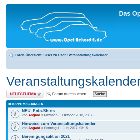
Das Op
Foren-Übersicht
‹
User zu User
‹
Veranstaltungskalender
Veranstaltungskalende
Neues Thema erstellen
BEKANNTMACHUNGEN
NEU! Polo-Shirts
von
Asgard
» Mittwoch 3. Oktober 2018, 23:36
Hinweise zum Veranstaltungskalender
von
Asgard
» Sonntag 11. Juni 2017, 08:15
Bereinigungsaktion 2021