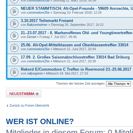
von
commodore25e
» Sonntag 11. März 2018, 00:06
NEUER STAMMTISCH: Alt-Opel-Freunde - 59609 Anroechte, U
von
commodore25e
» Samstag 10. Februar 2018, 12:29
3.10.2017 Teilemarkt Freiamt
von
Baltzenheimer
» Dienstag 26. September 2017, 16:22
21.-23.07.2017 - 8. Markenoffenes Old- und Youngtimertreffen
von
Deniel
» Freitag 7. Juli 2017, 09:46
25.06. Alt-Opel-Mittelklassen und Oberklassentreffen 33014
von
commodore25e
» Mittwoch 21. Juni 2017, 20:44
17.09. 2. Großes Saisonabschlusstreffen 33014 Bad Driburg
von
commodore25e
» Mittwoch 21. Juni 2017, 20:39
Rekord E/Commodore C Treffen in Roermond 23.-25.06.2017
von
rallyegünni
» Mittwoch 24. Mai 2017, 17:19
Themen der letzten Zeit anzeigen:
Neues Thema erstellen
Zurück zu Foren-Übersicht
WER IST ONLINE?
Mitglieder in diesem Forum: 0 Mitg