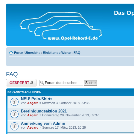
Das Op
Foren-Übersicht
‹
Einleitende Worte
‹
FAQ
FAQ
Forum gesperrt
BEKANNTMACHUNGEN
NEU! Polo-Shirts
von
Asgard
» Mittwoch 3. Oktober 2018, 23:36
Bereinigungsaktion 2021
von
Asgard
» Donnerstag 28. November 2013, 09:37
Anmerkung vom Admin
von
Asgard
» Sonntag 17. März 2013, 10:29