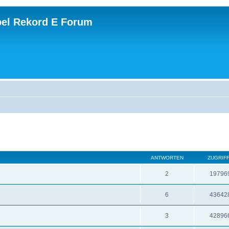
el Rekord E Forum
ANTWORTEN
ZUGRIF
2
19796
6
43642
3
42896