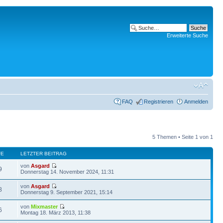
Erweiterte Suche
FAQ
Registrieren
Anmelden
5 Themen • Seite
1
von
1
FE
LETZTER BEITRAG
von
Asgard
9
Donnerstag 14. November 2024, 11:31
von
Asgard
8
Donnerstag 9. September 2021, 15:14
von
Mixmaster
6
Montag 18. März 2013, 11:38