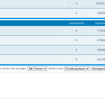
3
29197
0
3390
ANTWORTEN
ZUGRIF
0
7756
0
4799
0
2988
0
2913
 letzten Zeit anzeigen:
Sortiere nach