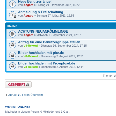
Neue Benutzerränge!
von
Asgard
» Freitag 21. Dezember 2012, 14:22
Anmeldung & Freischaltung
von
Asgard
» Sonntag 27. März 2011, 12:55
THEMEN
ACHTUNG NEUANKÖMMLINGE
von
Asgard
» Mittwoch 1. September 2021, 12:37
Antrag für eine Benutzergruppe stellen.
von
V8-Rekord
» Dienstag 16. September 2014, 17:15
Bilder hochladen mit picr.de
von
V8-Rekord
» Donnerstag 2. August 2012, 12:31
Bilder hochladen mit Pic-upload.de
von
V8-Rekord
» Donnerstag 2. August 2012, 12:14
Themen der
Forum gesperrt
Zurück zu Foren-Übersicht
WER IST ONLINE?
Mitglieder in diesem Forum: 0 Mitglieder und 1 Gast