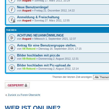
von
Asgard
» Sonntag 17. März 2013, 10:29
Neue Benutzerränge!
von
Asgard
» Freitag 21. Dezember 2012, 14:22
Anmeldung & Freischaltung
von
Asgard
» Sonntag 27. März 2011, 12:55
THEMEN
ACHTUNG NEUANKÖMMLINGE
von
Asgard
» Mittwoch 1. September 2021, 12:37
Antrag für eine Benutzergruppe stellen.
von
V8-Rekord
» Dienstag 16. September 2014, 17:15
Bilder hochladen mit picr.de
von
V8-Rekord
» Donnerstag 2. August 2012, 12:31
Bilder hochladen mit Pic-upload.de
von
V8-Rekord
» Donnerstag 2. August 2012, 12:14
Themen der letzten Zeit anzeigen:
Forum gesperrt
Zurück zu Foren-Übersicht
WER IST ONLINE?