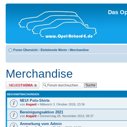
Das Op
Foren-Übersicht
‹
Einleitende Worte
‹
Merchandise
Merchandise
Neues Thema erstellen
BEKANNTMACHUNGEN
NEU! Polo-Shirts
von
Asgard
» Mittwoch 3. Oktober 2018, 23:36
Bereinigungsaktion 2021
von
Asgard
» Donnerstag 28. November 2013, 09:37
Anmerkung vom Admin