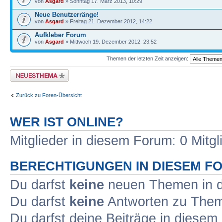
von
Asgard
» Sonntag 17. März 2013, 10:29
Neue Benutzerränge!
von
Asgard
» Freitag 21. Dezember 2012, 14:22
Aufkleber Forum
von
Asgard
» Mittwoch 19. Dezember 2012, 23:52
Themen der letzten Zeit anzeigen:
Neues Thema erstellen
Zurück zu Foren-Übersicht
WER IST ONLINE?
Mitglieder in diesem Forum: 0 Mitg
BERECHTIGUNGEN IN DIESEM F
Du darfst
keine
neuen Themen in d
Du darfst
keine
Antworten zu Theme
Du darfst deine Beiträge in diese