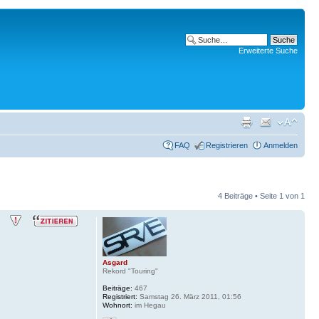
Erweiterte Suche
FAQ
Registrieren
Anmelden
4 Beiträge • Seite
1
von
1
Asgard
Rekord "Touring"
Beiträge:
467
Registriert:
Samstag 26. März 2011, 01:56
Wohnort:
im Hegau