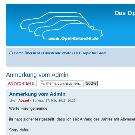
Das Op
Foren-Übersicht
‹
Einleitende Worte
‹
OFF-Topic für Gäste
Anmerkung vom Admin
Antwort erstellen
Anmerkung vom Admin
von
Asgard
» Sonntag 17. März 2013, 10:29
Werte Forengemeinde,
ihr habt sicher festgestellt, dass ich seit Anfang des Jahres mit Abwese
Sorry dafür!