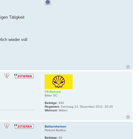
igen Tätigkeit
ich wieder voll
V8-Rekord
Bitter SC
Beiträge:
992
Registriert:
Samstag 24. Dezember 2011, 20:45
Wohnort:
Witten
Baltzenheimer
Rekord Berlina
Beiträge:
84