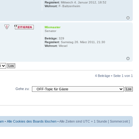
Registriert:
Mittwoch 4. Januar 2012, 18:52
Wohnort:
F- Baltzenheim
Mixmaster
Senator
Beiträge:
329
Registriert:
Samstag 26. März 2011, 21:30
Wohnort:
Wesel
4 Beiträge • Seite
1
von
1
Gehe zu:
am
•
Alle Cookies des Boards löschen
• Alle Zeiten sind UTC + 1 Stunde [ Sommerzeit ]