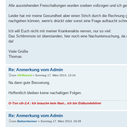
Alle ausstehenden Freischaltungen wurden soeben vollzogen und ich g
Leider hat mir meine Gesundheit aber einen Strich durch die Rechnung 
nachgehen können, wenn's drückt oder sonst eine Frage auftaucht schreib
Ich will Euch nicht mit meiner Krankenakte nerven, nur so viel:
Das Schlimmste ist überstanden, hier noch eine Nachuntersuchung, da n
da!
Viele Grüße
Thomas
Re: Anmerkung vom Admin
von
V8-Rekord
» Sonntag 17. März 2013, 13:24
Na dann gute Besserung.
Hoffentlich bleiben keine nachaltigen Folgen.
O-Ton cih-2.4 : Ich brauche kein Navi... ich bin Erdkundelehrer
Re: Anmerkung vom Admin
von
Baltzenheimer
» Sonntag 17. März 2013, 19:28