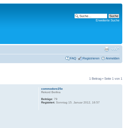
Erweiterte Suche
FAQ
Registrieren
Anmelden
1 Beitrag • Seite
1
von
1
commodore25e
Rekord Berlina
Beiträge:
79
Registriert:
Sonntag 15. Januar 2012, 16:57