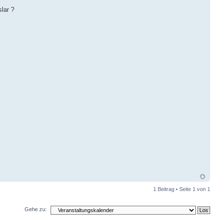
lar ?
1 Beitrag • Seite
1
von
1
Gehe zu: