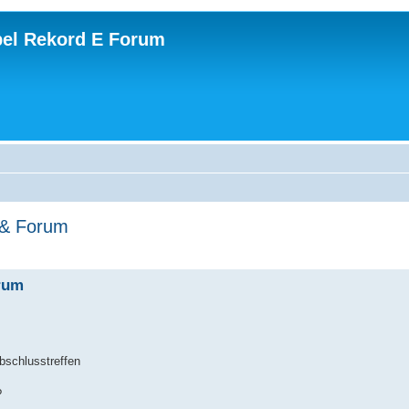
el Rekord E Forum
n & Forum
orum
bschlusstreffen
?