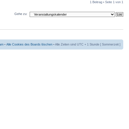
1 Beitrag • Seite
1
von
1
Gehe zu:
am
•
Alle Cookies des Boards löschen
• Alle Zeiten sind UTC + 1 Stunde [ Sommerzeit ]