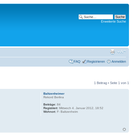
Erweiterte Suche
FAQ
Registrieren
Anmelden
1 Beitrag • Seite
1
von
1
Baltzenheimer
Rekord Berlina
Beiträge:
84
Registriert:
Mittwoch 4. Januar 2012, 18:52
Wohnort:
F- Baltzenheim