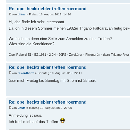
Re: opel hecktriebler treffen roermond
von
ulfste
» Freitag 16. August 2019, 14:10
Hi, das finde ich sehr interessant.
Da ich in diesem Sommer meinen 1982er Trigano Faltcaravan fertig bek
Wo finde ich denn eine Seite zum Anmelden zu dem Treffen?
Wies sind die Konditionen?
Opel Rekord E1 - EZ:1981 - 2.0N - 90PS - Zweitürer - Piniengrün - dazu Trigano Riv
Re: opel hecktriebler treffen roermond
von
rekordherm
» Sonntag 18. August 2019, 22:41
über mich Freitag bis Sonntag mit Strom ist 35 Euro.
Re: opel hecktriebler treffen roermond
von
ulfste
» Montag 19. August 2019, 20:06
Anmeldung ist raus.
Ich freu' mich auf das Treffen.