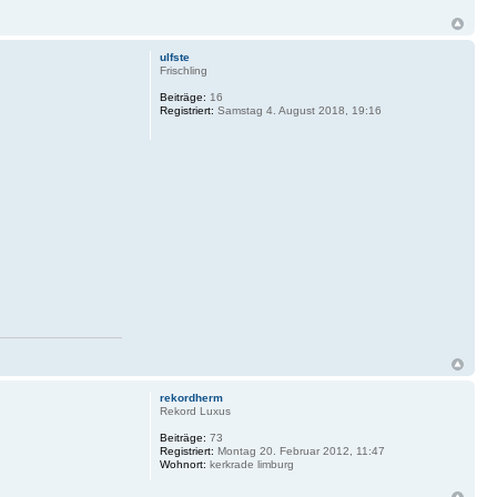
ulfste
Frischling
Beiträge:
16
Registriert:
Samstag 4. August 2018, 19:16
rekordherm
Rekord Luxus
Beiträge:
73
Registriert:
Montag 20. Februar 2012, 11:47
Wohnort:
kerkrade limburg