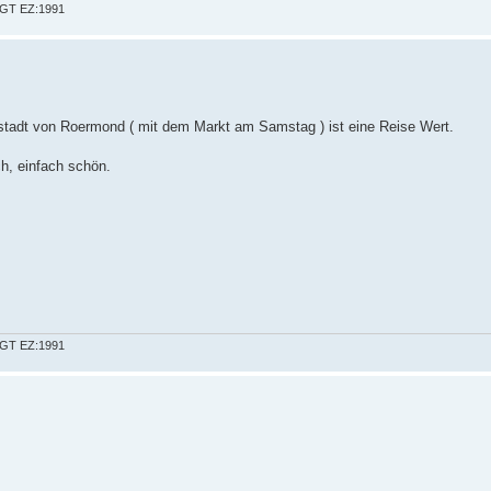
a GT EZ:1991
tstadt von Roermond ( mit dem Markt am Samstag ) ist eine Reise Wert.
ch, einfach schön.
a GT EZ:1991