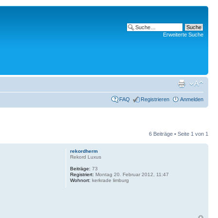
Erweiterte Suche
FAQ
Registrieren
Anmelden
6 Beiträge • Seite
1
von
1
rekordherm
Rekord Luxus
Beiträge:
73
Registriert:
Montag 20. Februar 2012, 11:47
Wohnort:
kerkrade limburg