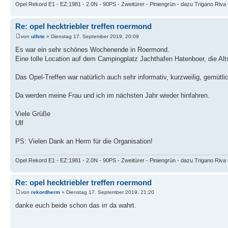
Opel Rekord E1 - EZ:1981 - 2.0N - 90PS - Zweitürer - Piniengrün - dazu Trigano Riv
Re: opel hecktriebler treffen roermond
von
ulfste
» Dienstag 17. September 2019, 20:09
Es war ein sehr schönes Wochenende in Roermond.
Eine tolle Location auf dem Campingplatz Jachthafen Hatenboer, die Al
Das Opel-Treffen war natürlich auch sehr informativ, kurzweilig, gemütli
Da werden meine Frau und ich im nächsten Jahr wieder hinfahren.
Viele Grüße
Ulf
PS: Vielen Dank an Herm für die Organisation!
Opel Rekord E1 - EZ:1981 - 2.0N - 90PS - Zweitürer - Piniengrün - dazu Trigano Riv
Re: opel hecktriebler treffen roermond
von
rekordherm
» Dienstag 17. September 2019, 21:20
danke euch beide schon das irr da wahrt.